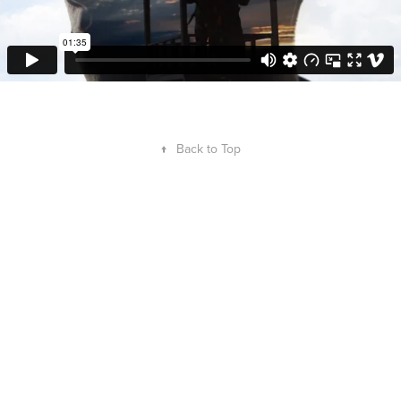
↑
Back to Top